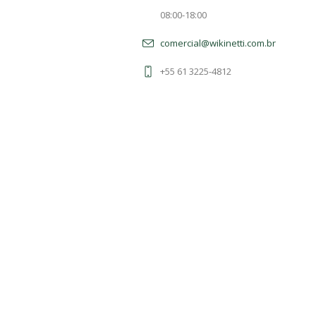
08:00-18:00
comercial@wikinetti.com.br
+55 61 3225-4812